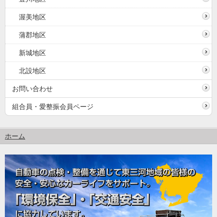
渥美地区
蒲郡地区
新城地区
北設地区
お問い合わせ
組合員・愛整振会員ページ
ホーム