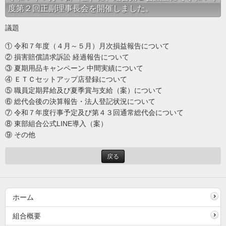
度第２回正副理事長会を開催しました。
議題
① 令和７年度（４月～５月）月次損益報告について
② 損害賠償請求訴訟 経過報告について
③ 夏期用品キャンペーン 中間実績について
④ ＥＴＣセットアップ店登録について
⑤ 職員定期昇給及び夏季賞与支給（案）について
⑥ 総代会後の決算報告・法人登記状況について
⑦ 令和７年度行事予定及び第４３回通常総代会について
⑧ 東部組合公式LINE導入（案）
⑨ その他
戻る
ホーム
組合概要