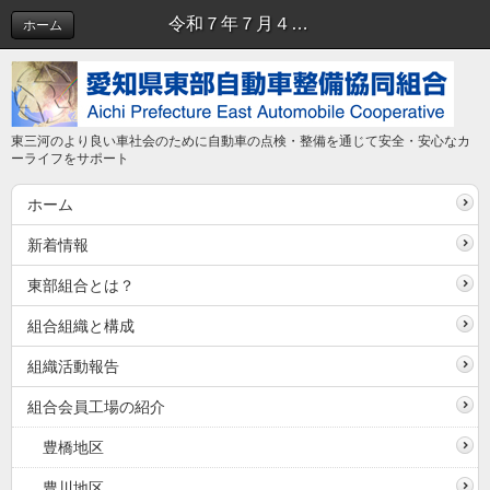
令和７年７月４日（金）に、組合第２会議室にて令和７年度第２回正副理事長会を開催しました。 | 正副理事長会
ホーム
東三河のより良い車社会のために自動車の点検・整備を通じて安全・安心なカ
ーライフをサポート
ホーム
新着情報
東部組合とは？
組合組織と構成
組織活動報告
組合会員工場の紹介
豊橋地区
豊川地区